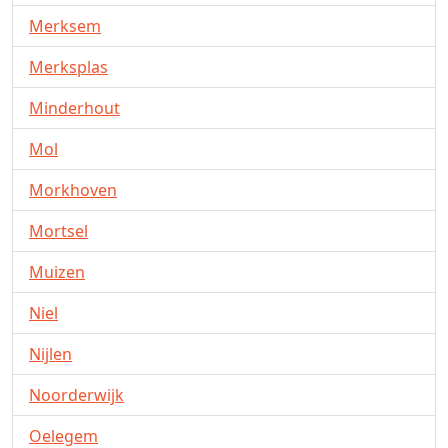
Merksem
Merksplas
Minderhout
Mol
Morkhoven
Mortsel
Muizen
Niel
Nijlen
Noorderwijk
Oelegem