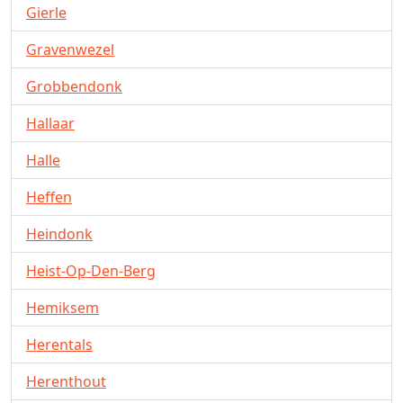
Gierle
Gravenwezel
Grobbendonk
Hallaar
Halle
Heffen
Heindonk
Heist-Op-Den-Berg
Hemiksem
Herentals
Herenthout