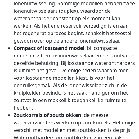
ionenuitwisseling. Sommige modellen hebben twee
ionenuitwisselaars (duplex), waardoor de
waterontharder constant op elk moment kan
werken. Als het ene reservoir verzadigd is en aan
het regeneratieproces begint, schakelt het toestel
gewoon over op de andere ionenuitwisselaar.
Compact of losstaand model
: bij compacte
modellen zitten de ionenwisselaar en het zoutvat in
dezelfde behuizing. Bij losstaande waterontharders
is dit niet het geval. De enige reden waarom men
voor losstaande modellen kiest, is voor het
gebruiksgemak. Als de ionenwisselaar zich in de
kruipkelder bevindt, is het vaak handiger om het
zoutvat in een makkelijk toegankelijke ruimte te
hebben.
Zoutkorrels of zoutblokken
: de meeste
waterverzachters werken op zoutkorrels. Het enige
verschil met modellen met zoutblokken is de prijs.
Waterontharders op zoutblokken zijn een pak