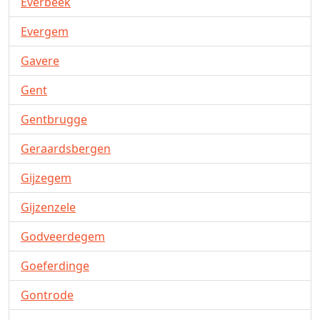
Everbeek
Evergem
Gavere
Gent
Gentbrugge
Geraardsbergen
Gijzegem
Gijzenzele
Godveerdegem
Goeferdinge
Gontrode