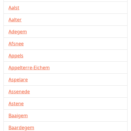
Aalst
Aalter
Adegem
Afsnee
Appels
Appelterre-Eichem
Aspelare
Assenede
Astene
Baaigem
Baardegem