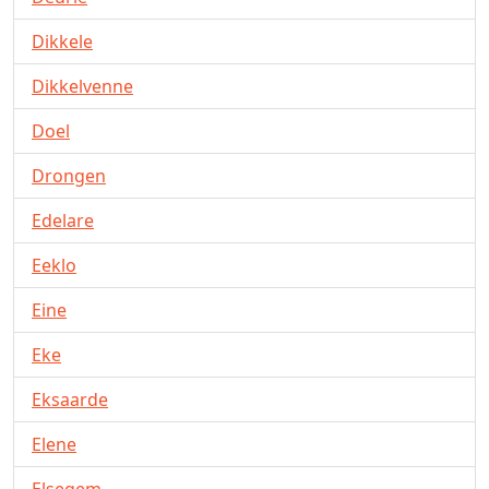
Dikkele
Dikkelvenne
Doel
Drongen
Edelare
Eeklo
Eine
Eke
Eksaarde
Elene