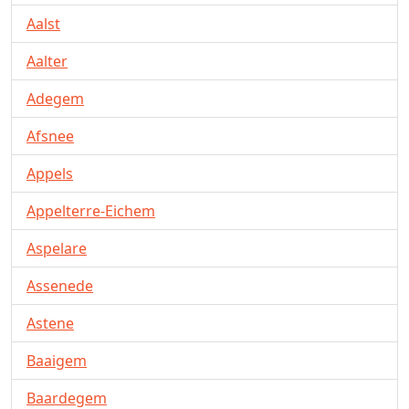
Aalst
Aalter
Adegem
Afsnee
Appels
Appelterre-Eichem
Aspelare
Assenede
Astene
Baaigem
Baardegem