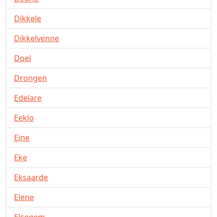
Dikkele
Dikkelvenne
Doel
Drongen
Edelare
Eeklo
Eine
Eke
Eksaarde
Elene