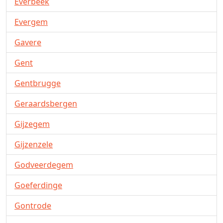
Everbeek
Evergem
Gavere
Gent
Gentbrugge
Geraardsbergen
Gijzegem
Gijzenzele
Godveerdegem
Goeferdinge
Gontrode