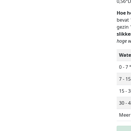
0,56°D
Hoe h
bevat 
gezin 
slikke
hoge w
Wate
0 - 7 
7 - 15
15 - 3
30 - 4
Meer 