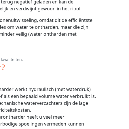
s terug negatief geladen en kan de
lijk en verdwijnt gewoon in het riool.
nenuitwisseling, omdat dit de efficiëntste
des om water te ontharden, maar die zijn
minder veilig (water ontharden met
kwaliteiten.
r?
arder werkt hydraulisch (met waterdruk)
of als een bepaald volume water verbruikt is,
echanische waterverzachters zijn de lage
citeitskosten.
erontharder heeft u veel meer
verbodige spoelingen vermeden kunnen