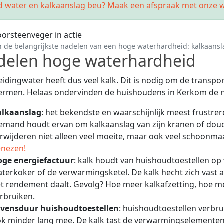
d water en kalkaanslag beu? Maak een afspraak met onze w
n de belangrijkste nadelen van een hoge waterhardheid: kalkaansl
delen hoge waterhardheid
eidingwater heeft dus veel kalk. Dit is nodig om de transpo
ermen. Helaas ondervinden de huishoudens in Kerkom de n
alkaanslag
: het bekendste en waarschijnlijk meest frustre
emand houdt ervan om kalkaanslag van zijn kranen of douc
rwijderen niet alleen veel moeite, maar ook veel schoonm
enezen!
oge energiefactuur
: kalk houdt van huishoudtoestellen o
terkoker of de verwarmingsketel. De kalk hecht zich vas
t rendement daalt. Gevolg? Hoe meer kalkafzetting, hoe 
rbruiken.
evensduur huishoudtoestellen
: huishoudtoestellen verbru
k minder lang mee. De kalk tast de verwarmingselementen 