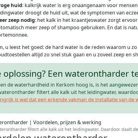
roge huid
: kalkrijk water is erg onaangenaam voor mense
idingwater droogt de huid uit, wat de symptomen van ecz
eer zeep nodig
: het kalk in het kraantjeswater zorgt ervo
tomatisch meer zeep of shampoo gebruiken. En dat is natuur
ortemonnee.
, u leest het goed: de hard water is de reden waarom u zo
udtoestellen altijd zo snel stuk gaan en u zoveel zeep en
 oplossing? Een waterontharder 
en de waterhardheid in Kerkom hoog is, is het aangewezen
aterontharder filtert alle kalk uit het leidingwater, waard
ngrijk is wel dat een erkende vakman de installatie van de 
erontharder filtert alle kalk uit het leidingwater. Daardoor daalt d