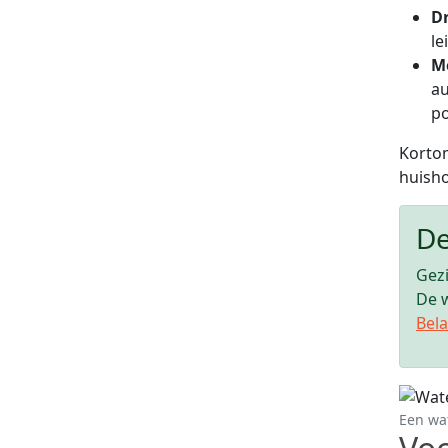
D
le
M
au
p
Kortom
huisho
De
Gezi
De w
Bela
Een wat