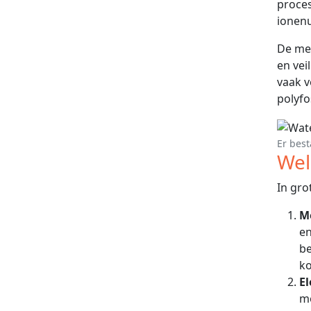
proces
ionenu
De mee
en vei
vaak v
polyf
Er best
Wel
In gro
M
en
be
ko
E
mo