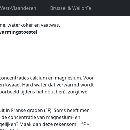
t:
West-Vlaanderen
Brussel & Wallonïe
ne, waterkoker en vaatwas.
warmingstoestel
 concentraties calcium en magnesium. Voor
en kwaad. Hard water dat verwarmd wordt
voorbeeld tijdens het douchen), zorgt wel
it in Franse graden (°F). Soms heeft men
t: de concentratie van magnesium- en
rgelijken? Maak dan deze rekensom: 1°F =