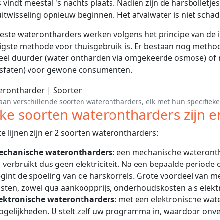
 vindt meestal 's nachts plaats. Nadien zijn de harsbolletje
itwisseling opnieuw beginnen. Het afvalwater is niet schade
ste waterontharders werken volgens het principe van de io
ligste methode voor thuisgebruik is. Er bestaan nog metho
eel duurder (water ontharden via omgekeerde osmose) of 
osfaten) voor gewone consumenten.
aan verschillende soorten waterontharders, elk met hun specifieke 
ke soorten waterontharders zijn e
te lijnen zijn er 2 soorten waterontharders:
echanische waterontharders
: een mechanische wateronth
 verbruikt dus geen elektriciteit. Na een bepaalde periode 
gint de spoeling van de harskorrels. Grote voordeel van m
sten, zowel qua aankoopprijs, onderhoudskosten als elektri
lektronische waterontharders
: met een elektronische wat
gelijkheden. U stelt zelf uw programma in, waardoor on