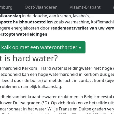
oren nalaten in uw huishouden. Hard water leidt namelijk to
imburg
Oost-Vlaanderen
Vlaams-Brabant
alkaanslag
in de douche, aan kranen, lavabo's, ...
apotte huishoudtoestellen
zoals wasmachine, koffiemachi
ogere energiekosten door
rendementsverlies van uw ver
rstopte waterleidingen
 kalk op met een waterontharder »
 is hard water?
Hard water is leidingwater met hoge
gezondheid kan een hoge waterhardheid in Kerkom dus ge
orbeeld door de boiler) of met de lucht in contact komt (bij
roblemen, namelijk kalkaanslag.
dheid van het kraantjeswater drukt men in België meestal u
k over Duitse graden (°D). Op zich drukken ze hetzelfde ui
mcarbonaat in het water. Wil je Franse en Duitse graden ve