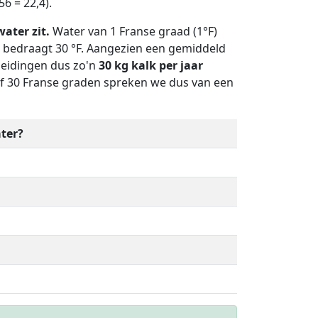
6 = 22,4).
ater zit.
Water van 1 Franse graad (1°F)
ë bedraagt 30 °F. Aangezien een gemiddeld
leidingen dus zo'n
30 kg kalk per jaar
af 30 Franse graden spreken we dus van een
ter?