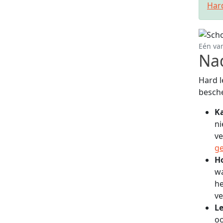
Har
Eén va
Na
Hard l
besch
K
ni
ve
g
H
wa
he
ve
L
oo