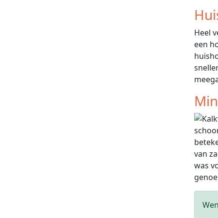
Hui
Heel v
een ho
huisho
snelle
meega
Min
schoon
beteke
van za
was vo
genoem
Wen