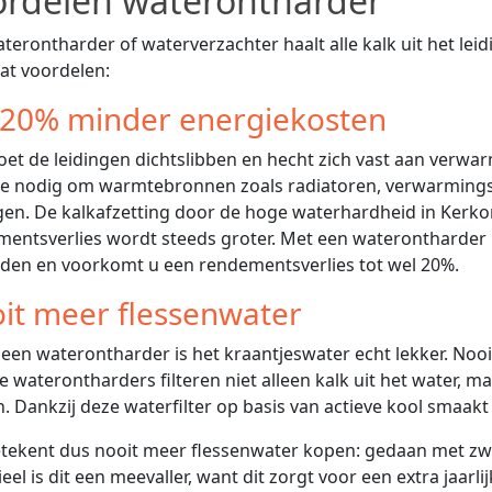
ordelen waterontharder
terontharder of waterverzachter haalt alle kalk uit het lei
at voordelen:
 20% minder energiekosten
oet de leidingen dichtslibben en hecht zich vast aan verw
ie nodig om warmtebronnen zoals radiatoren, verwarmings
jgen. De kalkafzetting door de hoge waterhardheid in Kerko
entsverlies wordt steeds groter. Met een waterontharder b
den en voorkomt u een rendementsverlies tot wel 20%.
it meer flessenwater
e waterontharders filteren niet alleen kalk uit het water, 
n. Dankzij deze waterfilter op basis van actieve kool smaak
tekent dus nooit meer flessenwater kopen: gedaan met zw
ieel is dit een meevaller, want dit zorgt voor een extra jaarl