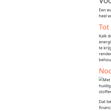
Vo
Een wa
heel w
Tot
Kalk d
energ
te kri
rendem
behou
Noo
huidig
stoffe
Dat be
financ