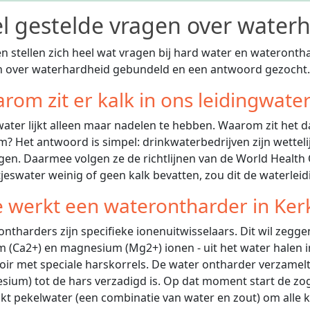
l gestelde vragen over wate
 stellen zich heel wat vragen bij hard water en wateronth
n over waterhardheid gebundeld en een antwoord gezocht.
rom zit er kalk in ons leidingwate
ater lijkt alleen maar nadelen te hebben. Waarom zit het d
? Het antwoord is simpel: drinkwaterbedrijven zijn wettelij
gen. Daarmee volgen ze de richtlijnen van de World Healt
jeswater weinig of geen kalk bevatten, zou dit de waterlei
 werkt een waterontharder in Ke
ntharders zijn specifieke ionenuitwisselaars. Dit wil zeggen
m (Ca2+) en magnesium (Mg2+) ionen - uit het water halen in
oir met speciale harskorrels. De water ontharder verzamel
ium) tot de hars verzadigd is. Op dat moment start de z
kt pekelwater (een combinatie van water en zout) om alle 