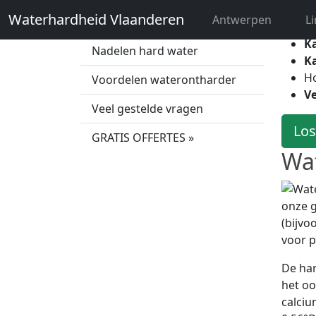
dit sp
Waterhardheid Vlaanderen
Antwerpen
L
Wat is hard water?
K
Nadelen hard water
K
H
Voordelen waterontharder
Ve
Veel gestelde vragen
Los
GRATIS OFFERTES »
Wat
onze 
(bijvo
voor p
De har
het oo
calciu