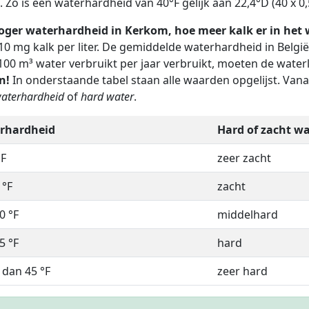
. Zo is een waterhardheid van 40°F gelijk aan 22,4°D (40 x 0,5
oger waterhardheid in Kerkom, hoe meer kalk er in het w
10 mg kalk per liter. De gemiddelde waterhardheid in Belgi
100 m³ water verbruikt per jaar verbruikt, moeten de water
n!
In onderstaande tabel staan alle waarden opgelijst. Van
aterhardheid
of
hard water
.
rhardheid
Hard of zacht wa
°F
zeer zacht
 °F
zacht
0 °F
middelhard
5 °F
hard
dan 45 °F
zeer hard