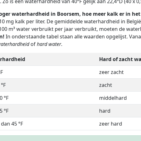
. Zo is een waterhardheid van 40°F gelijk aan 22,4°D (40 x 0,5
oger waterhardheid in Boorsem, hoe meer kalk er in het 
10 mg kalk per liter. De gemiddelde waterhardheid in Belgi
100 m³ water verbruikt per jaar verbruikt, moeten de water
n!
In onderstaande tabel staan alle waarden opgelijst. Van
aterhardheid
of
hard water
.
rhardheid
Hard of zacht wa
°F
zeer zacht
 °F
zacht
0 °F
middelhard
5 °F
hard
dan 45 °F
zeer hard