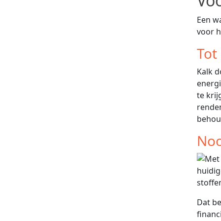
Vo
Een wa
voor h
Tot
Kalk d
energ
te kri
rendem
behou
Noo
huidig
stoffe
Dat be
financ