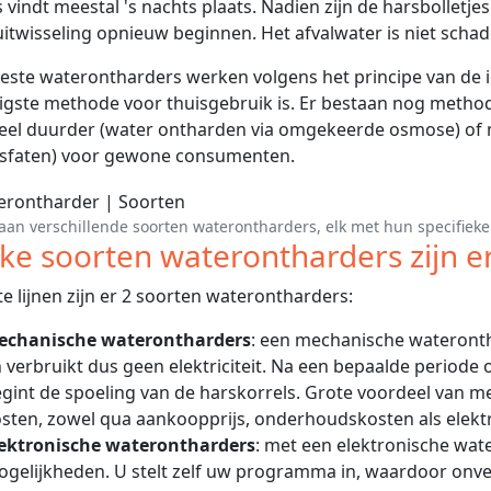
 vindt meestal 's nachts plaats. Nadien zijn de harsbolletje
itwisseling opnieuw beginnen. Het afvalwater is niet schade
ste waterontharders werken volgens het principe van de io
ligste methode voor thuisgebruik is. Er bestaan nog metho
eel duurder (water ontharden via omgekeerde osmose) of 
osfaten) voor gewone consumenten.
aan verschillende soorten waterontharders, elk met hun specifieke 
ke soorten waterontharders zijn e
te lijnen zijn er 2 soorten waterontharders:
echanische waterontharders
: een mechanische wateronth
 verbruikt dus geen elektriciteit. Na een bepaalde periode 
gint de spoeling van de harskorrels. Grote voordeel van m
sten, zowel qua aankoopprijs, onderhoudskosten als elektri
lektronische waterontharders
: met een elektronische wat
gelijkheden. U stelt zelf uw programma in, waardoor on