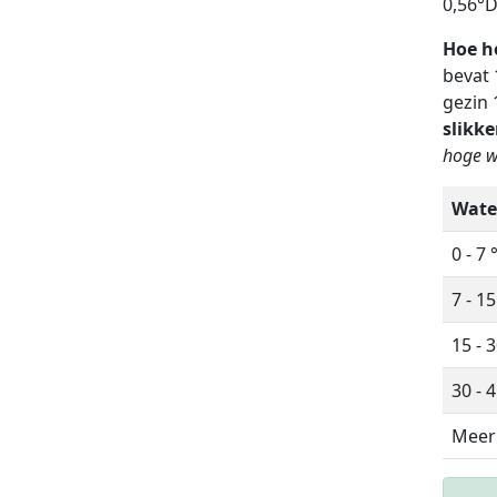
0,56°D
Hoe h
bevat 
gezin 
slikke
hoge w
Wate
0 - 7 
7 - 15
15 - 3
30 - 4
Meer 