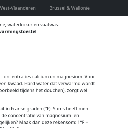
t:
West-Vlaanderen
Brussel & Wallonïe
ne, waterkoker en vaatwas.
warmingstoestel
e concentraties calcium en magnesium. Voor
een kwaad. Hard water dat verwarmd wordt
voorbeeld tijdens het douchen), zorgt wel
it in Franse graden (°F). Soms heeft men
t: de concentratie van magnesium- en
rgelijken? Maak dan deze rekensom: 1°F =