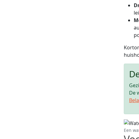
D
le
M
au
p
Kortom
huisho
De
Gezi
De w
Bela
Een wat