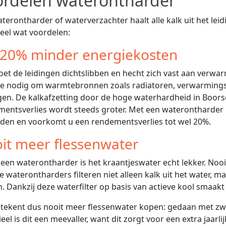
ordelen waterontharder
terontharder of waterverzachter haalt alle kalk uit het lei
eel wat voordelen:
 20% minder energiekosten
oet de leidingen dichtslibben en hecht zich vast aan verw
ie nodig om warmtebronnen zoals radiatoren, verwarmings
jgen. De kalkafzetting door de hoge waterhardheid in Boors
entsverlies wordt steeds groter. Met een waterontharder b
den en voorkomt u een rendementsverlies tot wel 20%.
it meer flessenwater
e waterontharders filteren niet alleen kalk uit het water, 
n. Dankzij deze waterfilter op basis van actieve kool smaak
tekent dus nooit meer flessenwater kopen: gedaan met zw
ieel is dit een meevaller, want dit zorgt voor een extra jaarl