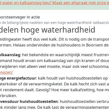
d water en kalkaanslag beu? Maak een afspraak met onze w
n de belangrijkste nadelen van een hoge waterhardheid: kalkaansl
delen hoge waterhardheid
eidingwater heeft dus veel kalk. Dit is nodig om de transpo
ermen. Helaas ondervinden de huishoudens in Boorsem de 
alkaanslag
: het bekendste en waarschijnlijk meest frustre
emand houdt ervan om kalkaanslag van zijn kranen of douc
rwijderen niet alleen veel moeite, maar ook veel schoonm
enezen!
oge energiefactuur
: kalk houdt van huishoudtoestellen o
terkoker of de verwarmingsketel. De kalk hecht zich vas
t rendement daalt. Gevolg? Hoe meer kalkafzetting, hoe 
rbruiken.
evensduur huishoudtoestellen
: huishoudtoestellen verbru
k minder lang mee. De kalk tast de verwarmingselementen 