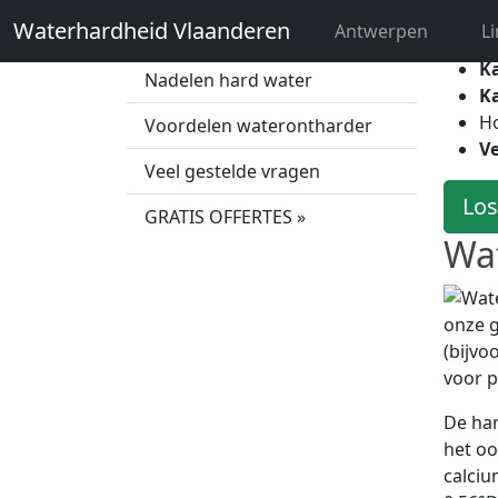
dit sp
Waterhardheid Vlaanderen
Antwerpen
L
Wat is hard water?
K
Nadelen hard water
K
H
Voordelen waterontharder
Ve
Veel gestelde vragen
Los
GRATIS OFFERTES »
Wat
onze 
(bijvo
voor p
De har
het oo
calciu