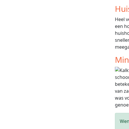
Hui
Heel v
een ho
huisho
snelle
meega
Min
schoon
beteke
van za
was vo
genoem
Wen