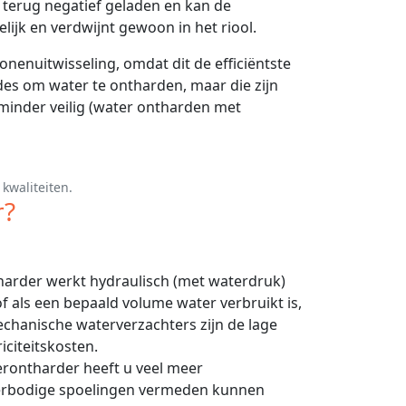
s terug negatief geladen en kan de
lijk en verdwijnt gewoon in het riool.
nenuitwisseling, omdat dit de efficiëntste
des om water te ontharden, maar die zijn
minder veilig (water ontharden met
kwaliteiten.
r?
arder werkt hydraulisch (met waterdruk)
of als een bepaald volume water verbruikt is,
echanische waterverzachters zijn de lage
citeitskosten.
erontharder heeft u veel meer
verbodige spoelingen vermeden kunnen