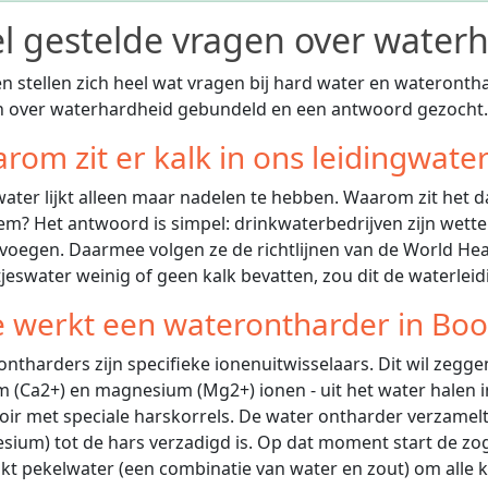
l gestelde vragen over wate
 stellen zich heel wat vragen bij hard water en wateronth
n over waterhardheid gebundeld en een antwoord gezocht.
rom zit er kalk in ons leidingwate
ater lijkt alleen maar nadelen te hebben. Waarom zit het d
m? Het antwoord is simpel: drinkwaterbedrijven zijn wettel
 voegen. Daarmee volgen ze de richtlijnen van de World He
jeswater weinig of geen kalk bevatten, zou dit de waterlei
 werkt een waterontharder in Bo
ntharders zijn specifieke ionenuitwisselaars. Dit wil zeggen
m (Ca2+) en magnesium (Mg2+) ionen - uit het water halen in
oir met speciale harskorrels. De water ontharder verzamel
ium) tot de hars verzadigd is. Op dat moment start de z
kt pekelwater (een combinatie van water en zout) om alle 