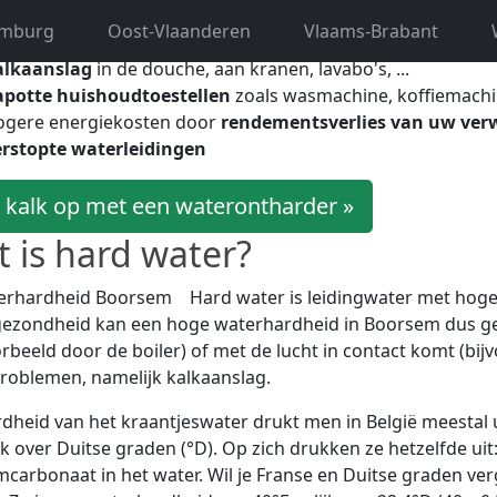
oren nalaten in uw huishouden. Hard water leidt namelijk to
imburg
Oost-Vlaanderen
Vlaams-Brabant
alkaanslag
in de douche, aan kranen, lavabo's, ...
apotte huishoudtoestellen
zoals wasmachine, koffiemachi
ogere energiekosten door
rendementsverlies van uw ver
rstopte waterleidingen
 kalk op met een waterontharder »
 is hard water?
Hard water is leidingwater met hog
gezondheid kan een hoge waterhardheid in Boorsem dus g
orbeeld door de boiler) of met de lucht in contact komt (bij
roblemen, namelijk kalkaanslag.
dheid van het kraantjeswater drukt men in België meestal u
k over Duitse graden (°D). Op zich drukken ze hetzelfde ui
mcarbonaat in het water. Wil je Franse en Duitse graden ve