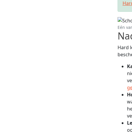
Har
Eén va
Na
Hard l
besch
K
ni
ve
g
H
wa
he
ve
L
oo