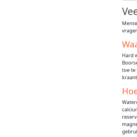
Vee
Mensen
vrage
Waa
Hard w
Boorse
toe te
kraant
Hoe
Watero
calciu
reserv
magnes
gebrui