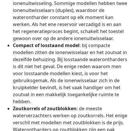
ionenuitwisseling. Sommige modellen hebben twee
ionenuitwisselaars (duplex), waardoor de
waterontharder constant op elk moment kan
werken. Als het ene reservoir verzadigd is en aan
het regeneratieproces begint, schakelt het toestel
gewoon over op de andere ionenuitwisselaar.
Compact of losstaand model
: bij compacte
modellen zitten de ionenwisselaar en het zoutvat in
dezelfde behuizing. Bij losstaande waterontharders
is dit niet het geval. De enige reden waarom men
voor losstaande modellen kiest, is voor het
gebruiksgemak. Als de ionenwisselaar zich in de
kruipkelder bevindt, is het vaak handiger om het
zoutvat in een makkelijk toegankelijke ruimte te
hebben.
Zoutkorrels of zoutblokken
: de meeste
waterverzachters werken op zoutkorrels. Het enige
verschil met modellen met zoutblokken is de prijs.
Waterontharders op zoutblokken zijn een pak