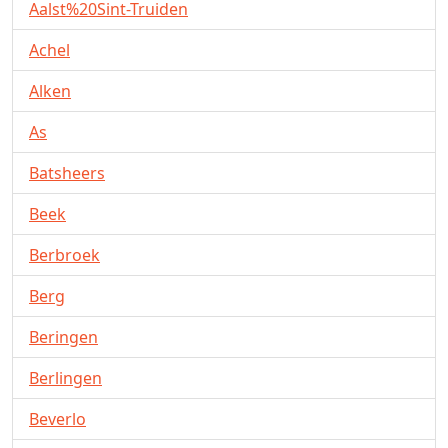
Aalst%20Sint-Truiden
Achel
Alken
As
Batsheers
Beek
Berbroek
Berg
Beringen
Berlingen
Beverlo