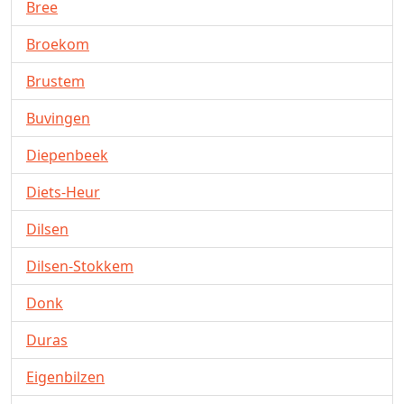
Bree
Broekom
Brustem
Buvingen
Diepenbeek
Diets-Heur
Dilsen
Dilsen-Stokkem
Donk
Duras
Eigenbilzen