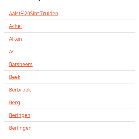
Aalst%20Sint-Truiden
Achel
Alken
As
Batsheers
Beek
Berbroek
Berg
Beringen
Berlingen