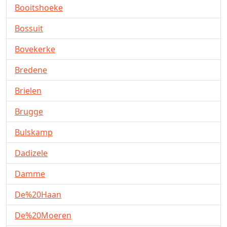
Booitshoeke
Bossuit
Bovekerke
Bredene
Brielen
Brugge
Bulskamp
Dadizele
Damme
De%20Haan
De%20Moeren