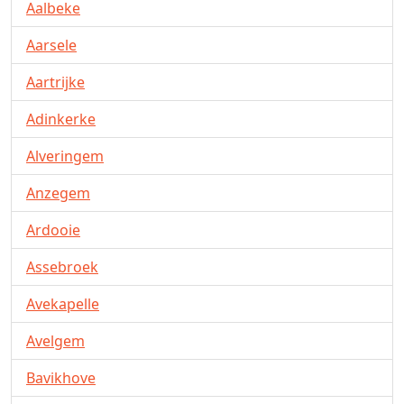
Aalbeke
Aarsele
Aartrijke
Adinkerke
Alveringem
Anzegem
Ardooie
Assebroek
Avekapelle
Avelgem
Bavikhove