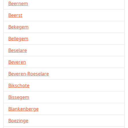
Beernem
Beerst
Bekegem
Bellegem
Beselare
Beveren
Beveren-Roeselare
Bikschote
Bissegem
Blankenberge
Boezinge