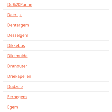
De%20Panne
Deerlijk
Dentergem
Desselgem
Dikkebus
Diksmuide
Dranouter
Driekapellen
Dudzele
Eernegem
Egem