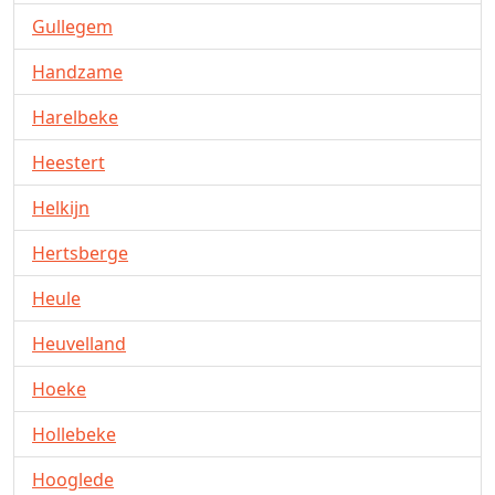
Gullegem
Handzame
Harelbeke
Heestert
Helkijn
Hertsberge
Heule
Heuvelland
Hoeke
Hollebeke
Hooglede