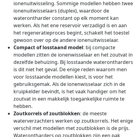
ionenuitwisseling. Sommige modellen hebben twee
ionenuitwisselaars (duplex), waardoor de
waterontharder constant op elk moment kan
werken. Als het ene reservoir verzadigd is en aan
het regeneratieproces begint, schakelt het toestel
gewoon over op de andere ionenuitwisselaar.
Compact of losstaand model
: bij compacte
modellen zitten de ionenwisselaar en het zoutvat in
dezelfde behuizing. Bij losstaande waterontharders
is dit niet het geval. De enige reden waarom men
voor losstaande modellen kiest, is voor het
gebruiksgemak. Als de ionenwisselaar zich in de
kruipkelder bevindt, is het vaak handiger om het
zoutvat in een makkelijk toegankelijke ruimte te
hebben.
Zoutkorrels of zoutblokken
: de meeste
waterverzachters werken op zoutkorrels. Het enige
verschil met modellen met zoutblokken is de prijs.
Waterontharders op zoutblokken zijn een pak