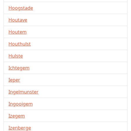
Hoogstade
Houtave
Houtem
Houthulst
Hulste
Ichtegem
Ieper
Ingelmunster
Ingooigem
Izegem
Izenberge