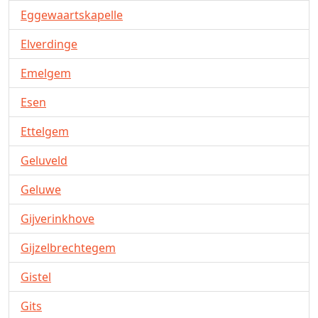
Eggewaartskapelle
Elverdinge
Emelgem
Esen
Ettelgem
Geluveld
Geluwe
Gijverinkhove
Gijzelbrechtegem
Gistel
Gits