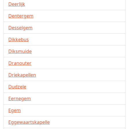
Deerlijk
Dentergem
Desselgem
Dikkebus
Diksmuide
Dranouter
Driekapellen
Dudzele
Eernegem
Egem
Eggewaartskapelle