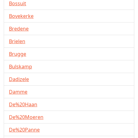
Bossuit
Bovekerke
Bredene
Brielen
Brugge
Bulskamp
Dadizele
Damme
De%20Haan
De%20Moeren
De%20Panne