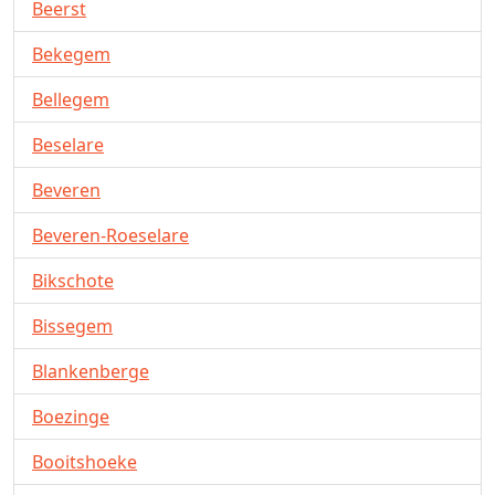
Beerst
Bekegem
Bellegem
Beselare
Beveren
Beveren-Roeselare
Bikschote
Bissegem
Blankenberge
Boezinge
Booitshoeke