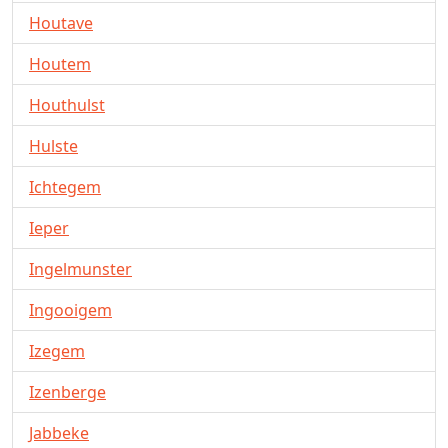
Houtave
Houtem
Houthulst
Hulste
Ichtegem
Ieper
Ingelmunster
Ingooigem
Izegem
Izenberge
Jabbeke