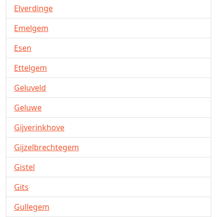
Elverdinge
Emelgem
Esen
Ettelgem
Geluveld
Geluwe
Gijverinkhove
Gijzelbrechtegem
Gistel
Gits
Gullegem