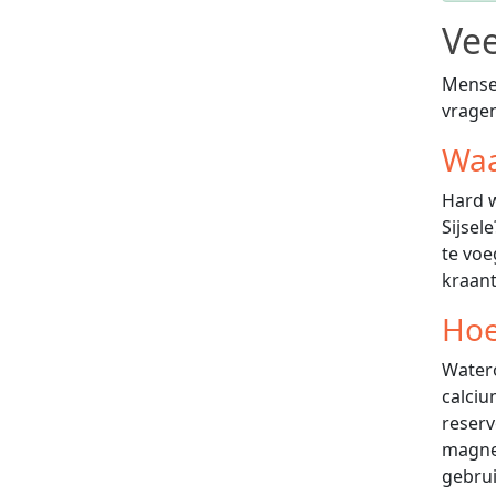
Vee
Mensen
vrage
Waa
Hard w
Sijsel
te voe
kraant
Hoe
Watero
calciu
reserv
magnes
gebrui