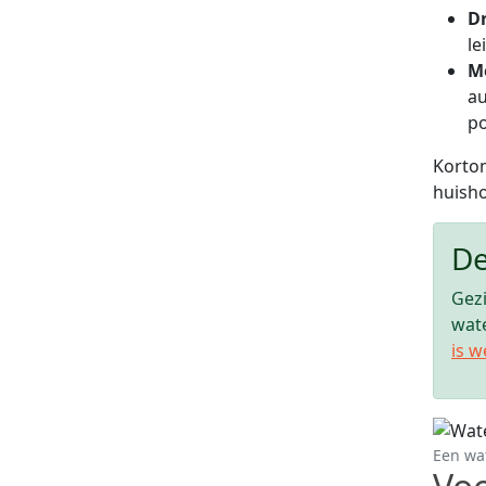
D
le
M
au
p
Kortom
huisho
De
Gezi
wate
is w
Een wat