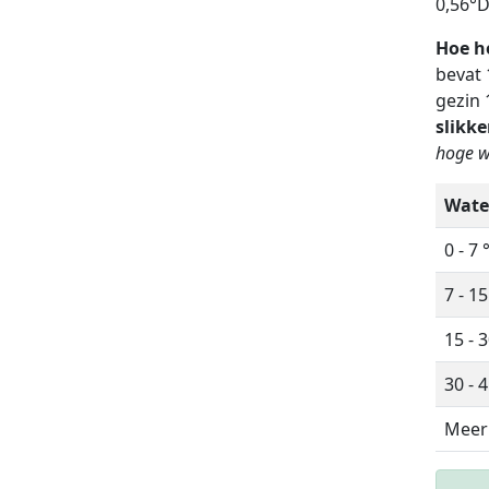
0,56°D
Hoe ho
bevat 
gezin 
slikke
hoge w
Wate
0 - 7 
7 - 15
15 - 3
30 - 4
Meer 