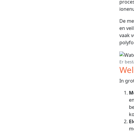
proces
ionenu
De mee
en vei
vaak v
polyf
Er best
Wel
In gro
M
en
be
ko
E
mo