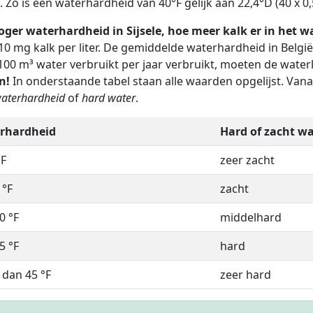
. Zo is een waterhardheid van 40°F gelijk aan 22,4°D (40 x 0,5
ger waterhardheid in Sijsele, hoe meer kalk er in het wa
10 mg kalk per liter. De gemiddelde waterhardheid in Belgi
100 m³ water verbruikt per jaar verbruikt, moeten de water
n!
In onderstaande tabel staan alle waarden opgelijst. Van
aterhardheid
of
hard water
.
rhardheid
Hard of zacht wa
°F
zeer zacht
 °F
zacht
0 °F
middelhard
5 °F
hard
dan 45 °F
zeer hard