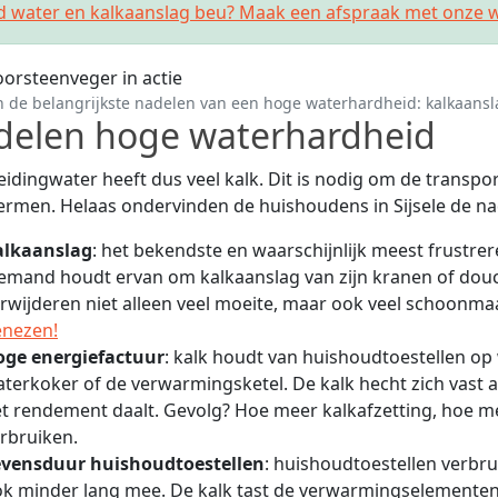
d water en kalkaanslag beu? Maak een afspraak met onze w
n de belangrijkste nadelen van een hoge waterhardheid: kalkaansl
delen hoge waterhardheid
eidingwater heeft dus veel kalk. Dit is nodig om de transpo
rmen. Helaas ondervinden de huishoudens in Sijsele de na
alkaanslag
: het bekendste en waarschijnlijk meest frustre
emand houdt ervan om kalkaanslag van zijn kranen of douc
rwijderen niet alleen veel moeite, maar ook veel schoonm
enezen!
oge energiefactuur
: kalk houdt van huishoudtoestellen o
terkoker of de verwarmingsketel. De kalk hecht zich vas
t rendement daalt. Gevolg? Hoe meer kalkafzetting, hoe 
rbruiken.
evensduur huishoudtoestellen
: huishoudtoestellen verbru
k minder lang mee. De kalk tast de verwarmingselementen 