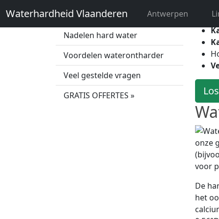
sporen
Waterhardheid Vlaanderen
Antwerpen
L
Wat is hard water?
K
Nadelen hard water
K
H
Voordelen waterontharder
Ve
Veel gestelde vragen
Los
GRATIS OFFERTES »
Wat
onze g
(bijvo
voor p
De har
het oo
calciu