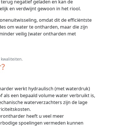
s terug negatief geladen en kan de
lijk en verdwijnt gewoon in het riool.
nenuitwisseling, omdat dit de efficiëntste
des om water te ontharden, maar die zijn
minder veilig (water ontharden met
kwaliteiten.
r?
arder werkt hydraulisch (met waterdruk)
of als een bepaald volume water verbruikt is,
echanische waterverzachters zijn de lage
citeitskosten.
erontharder heeft u veel meer
verbodige spoelingen vermeden kunnen