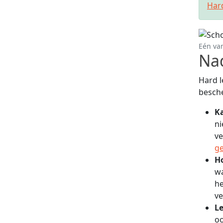
Har
Eén va
Na
Hard l
besche
K
ni
ve
g
H
wa
he
ve
L
oo