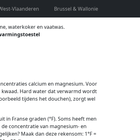
West-Vlaanderen
Brussel & Wallonïe
ne, waterkoker en vaatwas.
warmingstoestel
oncentraties calcium en magnesium. Voor
en kwaad. Hard water dat verwarmd wordt
voorbeeld tijdens het douchen), zorgt wel
it in Franse graden (°F). Soms heeft men
t: de concentratie van magnesium- en
rgelijken? Maak dan deze rekensom: 1°F =