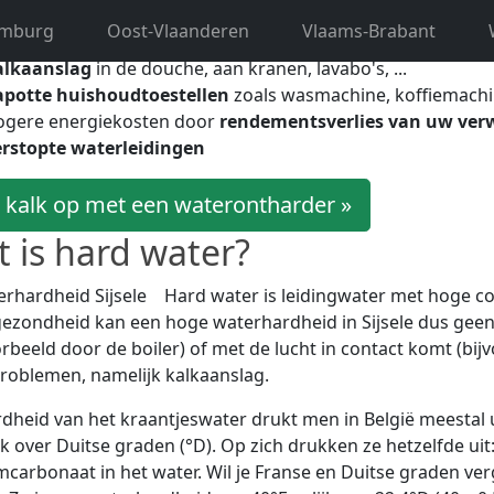
 nalaten in uw huishouden. Hard water leidt namelijk tot:
imburg
Oost-Vlaanderen
Vlaams-Brabant
alkaanslag
in de douche, aan kranen, lavabo's, ...
apotte huishoudtoestellen
zoals wasmachine, koffiemachi
ogere energiekosten door
rendementsverlies van uw ver
rstopte waterleidingen
 kalk op met een waterontharder »
 is hard water?
Hard water is leidingwater met hoge c
ezondheid kan een hoge waterhardheid in Sijsele dus ge
orbeeld door de boiler) of met de lucht in contact komt (bij
roblemen, namelijk kalkaanslag.
dheid van het kraantjeswater drukt men in België meestal u
k over Duitse graden (°D). Op zich drukken ze hetzelfde ui
mcarbonaat in het water. Wil je Franse en Duitse graden ve