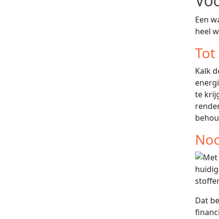
Vo
Een wa
heel w
Tot
Kalk d
energ
te kri
rendem
behou
Noo
huidig
stoffe
Dat be
financ