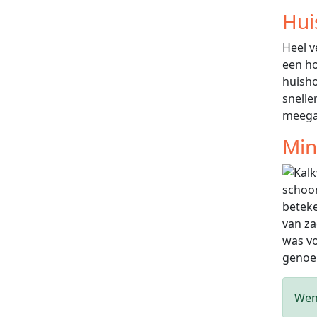
Hui
Heel v
een ho
huisho
snelle
meega
Min
schoon
beteke
van za
was vo
genoem
Wen