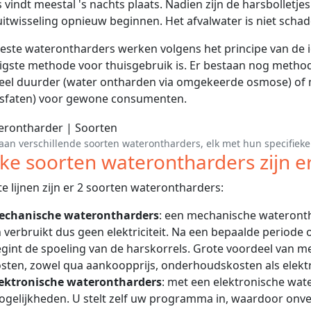
 vindt meestal 's nachts plaats. Nadien zijn de harsbolletje
itwisseling opnieuw beginnen. Het afvalwater is niet schade
ste waterontharders werken volgens het principe van de io
ligste methode voor thuisgebruik is. Er bestaan nog metho
eel duurder (water ontharden via omgekeerde osmose) of 
osfaten) voor gewone consumenten.
aan verschillende soorten waterontharders, elk met hun specifieke 
ke soorten waterontharders zijn e
te lijnen zijn er 2 soorten waterontharders:
echanische waterontharders
: een mechanische wateronth
 verbruikt dus geen elektriciteit. Na een bepaalde periode 
gint de spoeling van de harskorrels. Grote voordeel van m
sten, zowel qua aankoopprijs, onderhoudskosten als elektri
lektronische waterontharders
: met een elektronische wat
gelijkheden. U stelt zelf uw programma in, waardoor on