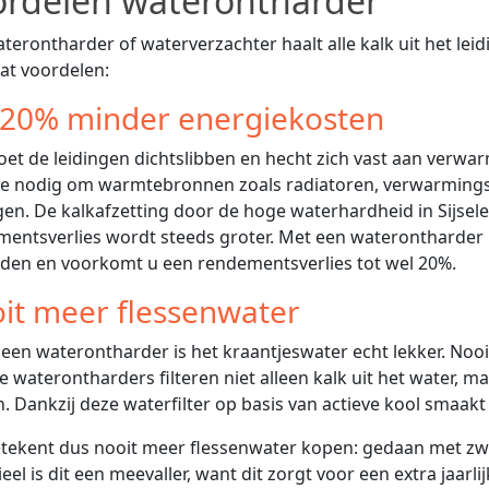
ordelen waterontharder
terontharder of waterverzachter haalt alle kalk uit het leid
at voordelen:
 20% minder energiekosten
oet de leidingen dichtslibben en hecht zich vast aan verw
ie nodig om warmtebronnen zoals radiatoren, verwarmings
jgen. De kalkafzetting door de hoge waterhardheid in Sijsele
entsverlies wordt steeds groter. Met een waterontharder b
den en voorkomt u een rendementsverlies tot wel 20%.
it meer flessenwater
e waterontharders filteren niet alleen kalk uit het water, 
n. Dankzij deze waterfilter op basis van actieve kool smaak
tekent dus nooit meer flessenwater kopen: gedaan met zw
ieel is dit een meevaller, want dit zorgt voor een extra jaarl