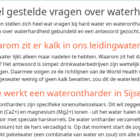
l gestelde vragen over waterh
 stellen zich heel wat vragen bij hard water en wateronth
n over waterhardheid gebundeld en een antwoord gezocht.
rom zit er kalk in ons leidingwate
ater lijkt alleen maar nadelen te hebben. Waarom zit het d
e? Het antwoord is simpel: drinkwaterbedrijven zijn wettelij
gen. Daarmee volgen ze de richtlijnen van de World Healt
jeswater weinig of geen kalk bevatten, zou dit de waterlei
 werkt een waterontharder in Sijs
ntharders zijn specifieke ionenuitwisselaars. Dit wil zeggen
m (Ca2+) en magnesium (Mg2+) ionen - uit het water halen in
oir met speciale harskorrels. De water ontharder verzamel
ium) tot de hars verzadigd is. Op dat moment start de z
kt pekelwater (een combinatie van water en zout) om alle 