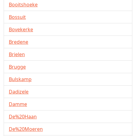
Booitshoeke
Bossuit
Bovekerke
Bredene
Brielen
Brugge
Bulskamp
Dadizele
Damme
De%20Haan
De%20Moeren