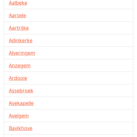
Aalbeke
Aarsele
Aartrijke
Adinkerke
Alveringem
Anzegem
Ardooie
Assebroek
Avekapelle
Avelgem
Bavikhove