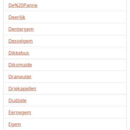
De%20Panne
Deerlijk
Dentergem
Desselgem
Dikkebus
Diksmuide
Dranouter
Driekapellen
Dudzele
Eernegem
Egem