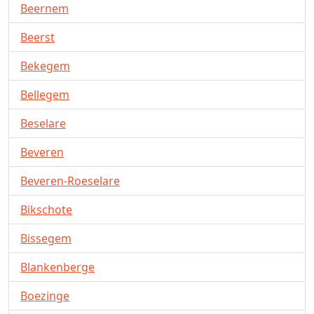
Beernem
Beerst
Bekegem
Bellegem
Beselare
Beveren
Beveren-Roeselare
Bikschote
Bissegem
Blankenberge
Boezinge