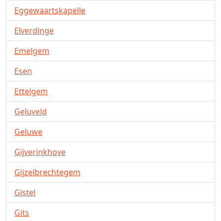
Eggewaartskapelle
Elverdinge
Emelgem
Esen
Ettelgem
Geluveld
Geluwe
Gijverinkhove
Gijzelbrechtegem
Gistel
Gits