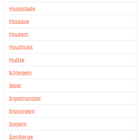
Hoogstade
Houtave
Houtem
Houthulst
Hulste
Ichtegem
Ieper
Ingelmunster
Ingooigem
Izegem
Izenberge