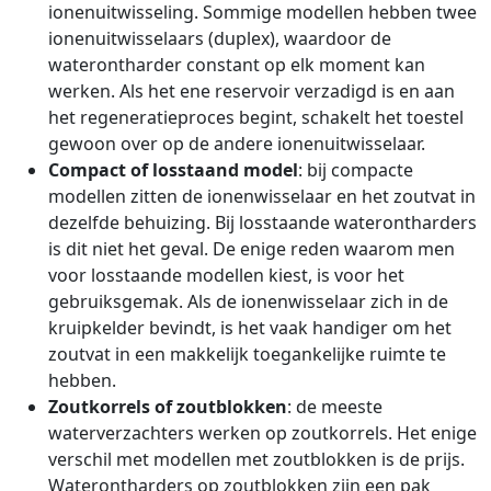
ionenuitwisseling. Sommige modellen hebben twee
ionenuitwisselaars (duplex), waardoor de
waterontharder constant op elk moment kan
werken. Als het ene reservoir verzadigd is en aan
het regeneratieproces begint, schakelt het toestel
gewoon over op de andere ionenuitwisselaar.
Compact of losstaand model
: bij compacte
modellen zitten de ionenwisselaar en het zoutvat in
dezelfde behuizing. Bij losstaande waterontharders
is dit niet het geval. De enige reden waarom men
voor losstaande modellen kiest, is voor het
gebruiksgemak. Als de ionenwisselaar zich in de
kruipkelder bevindt, is het vaak handiger om het
zoutvat in een makkelijk toegankelijke ruimte te
hebben.
Zoutkorrels of zoutblokken
: de meeste
waterverzachters werken op zoutkorrels. Het enige
verschil met modellen met zoutblokken is de prijs.
Waterontharders op zoutblokken zijn een pak