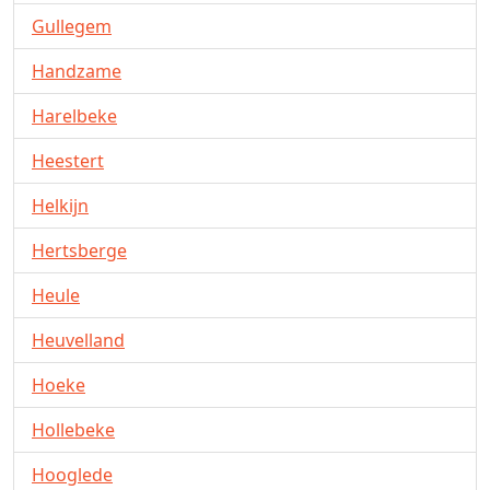
Gullegem
Handzame
Harelbeke
Heestert
Helkijn
Hertsberge
Heule
Heuvelland
Hoeke
Hollebeke
Hooglede